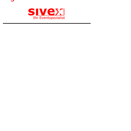
Oktoberfest Wädenswil
Frequently Asked Questions FAQ
Opening Hours
Event Location
Fridays: 17:30 - 02:00
Festwiese Neubühl
Saturdays: 17:00 - 02:00
8800 Wädenswil
Get Directions