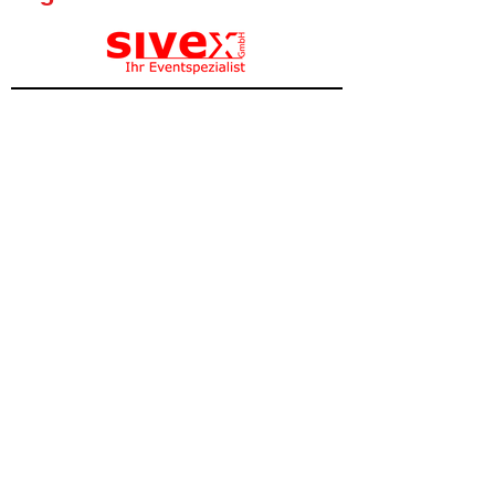
Oktoberfest Wädenswil
Frequently Asked Questions FAQ
Opening Hours
Event Location
Fridays: 17:30 - 02:00
Festwiese Neubühl
Saturdays: 17:00 - 02:00
8800 Wädenswil
Get Directions