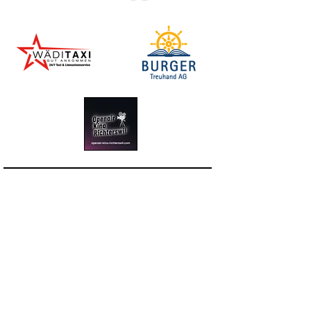
Organisator:
Oktoberfest Wädenswil