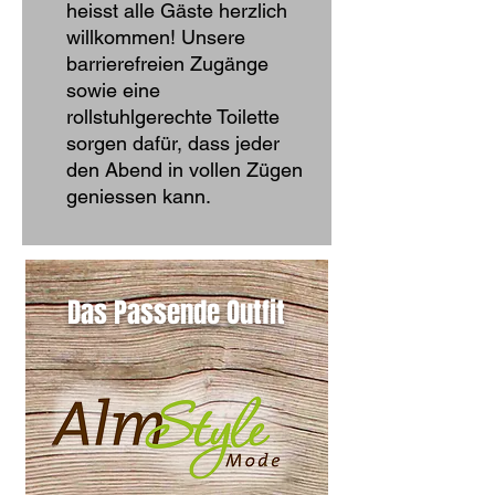
heisst alle Gäste herzlich
willkommen! Unsere
barrierefreien Zugänge
sowie eine
rollstuhlgerechte Toilette
sorgen dafür, dass jeder
den Abend in vollen Zügen
geniessen kann.
Das Passende Outfit