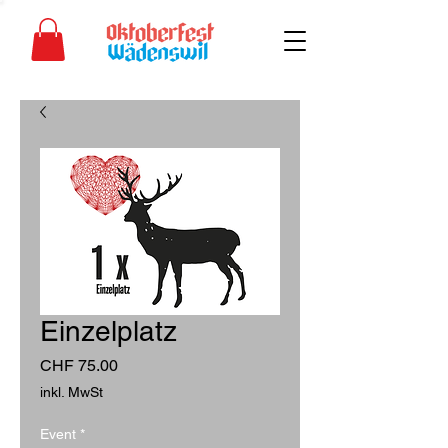
Einzelplatz
Preis
CHF 75.00
inkl. MwSt
Event
*